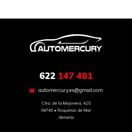
622
147 481
automercury.es@gmail.com
Ctra. de la Mojonera, 415

04740 • Roquetas de Mar

Almería