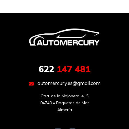
622
147 481
automercury.es@gmail.com
Ctra. de la Mojonera, 415

04740 • Roquetas de Mar

Almería