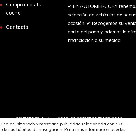
Compramos tu
✔︎ En AUTOMERCURY tenemos 
coche
selección de vehículos de seg
ocasión. ✔︎ Recogemos su vehí
Contacto
parte del pago y además le of
financiación a su medida.
Copyright © 2025. Todos los derechos reservados.
 uso del sitio web y mostrarle publicidad relacionada con sus
tir de sus hábitos de navegación. Para más información puedes