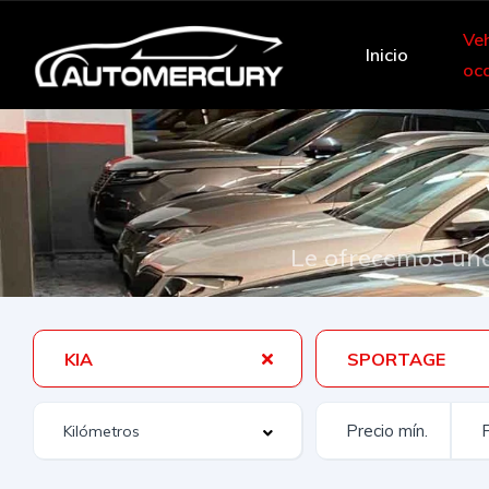
Veh
Inicio
oc
Le ofrecemos una
KIA
SPORTAGE