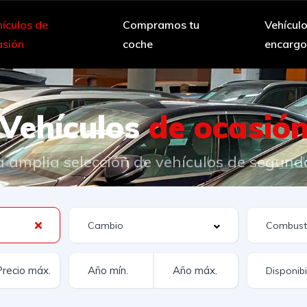
ículos de
Compramos tu
Vehícul
asión
coche
encarg
Vehículos
de ocasió
 amplia selección de vehículos de segun