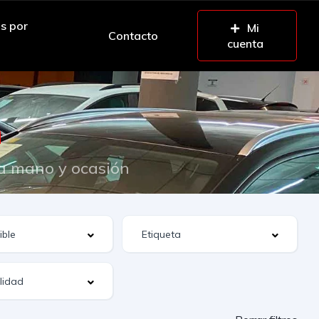
os por
Mi
Contacto
cuenta
o
n
da mano y ocasión