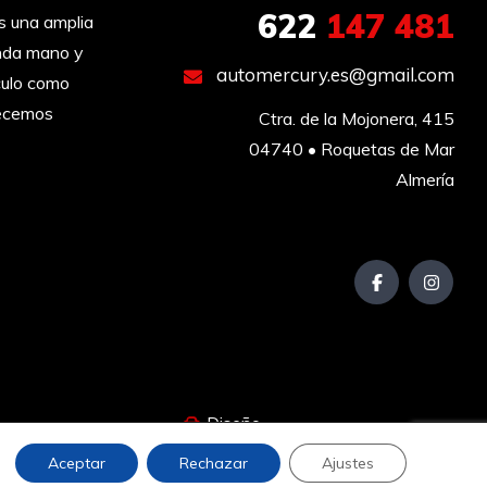
622
147 481
una amplia
unda mano y
automercury.es@gmail.com
culo como
recemos
Ctra. de la Mojonera, 415

04740 • Roquetas de Mar

Almería
Diseño
Aceptar
Rechazar
Ajustes