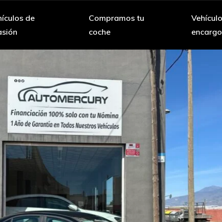
ículos de
Compramos tu
Vehícul
asión
coche
encarg