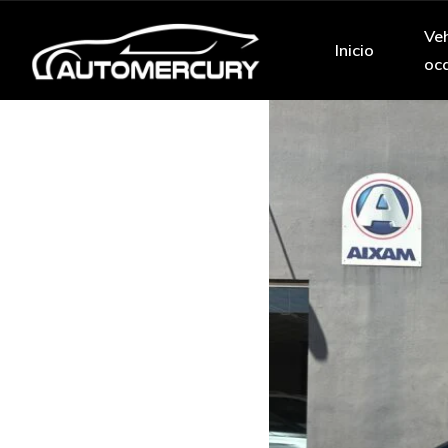
Veh
Inicio
oc