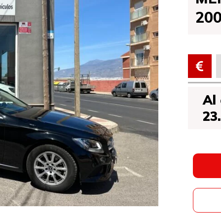
20
Al
23