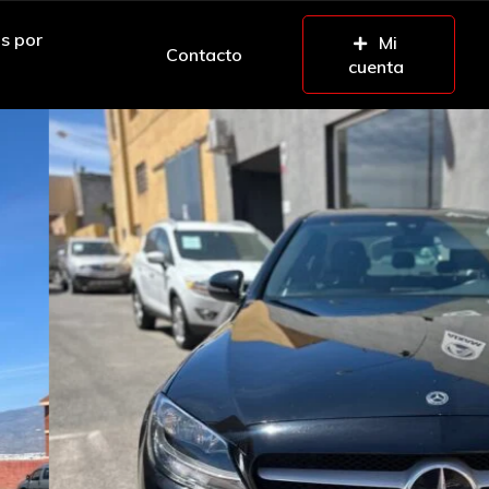
os por
Mi
Contacto
cuenta
o