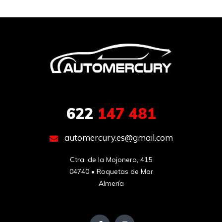
622
147 481
automercury.es@gmail.com
Ctra. de la Mojonera, 415

04740 • Roquetas de Mar

Almería